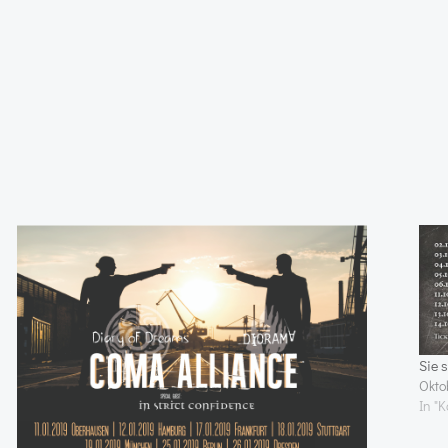
Sie 
Okto
In "