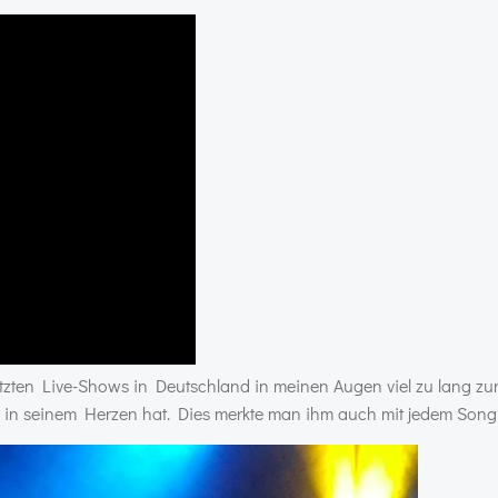
 letzten Live-Shows in Deutschland in meinen Augen viel zu lang zu
tz in seinem Herzen hat. Dies merkte man ihm auch mit jedem Song