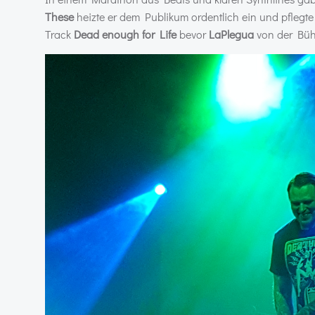
These
heizte er dem Publikum ordentlich ein und pflegt
Track
Dead enough for Life
bevor
LaPlegua
von der Büh