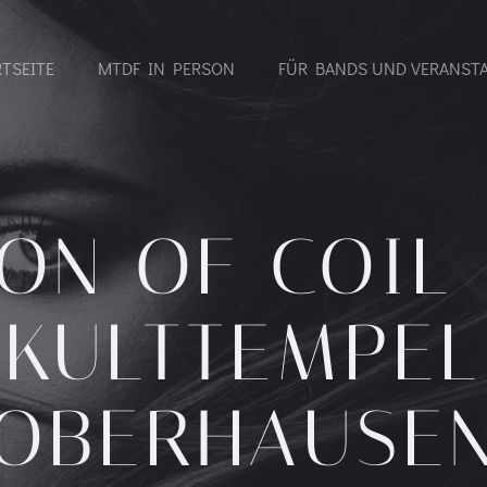
RTSEITE
MTDF IN PERSON
FÜR BANDS UND VERANST
CON OF COIL
KULTTEMPEL
OBERHAUSE