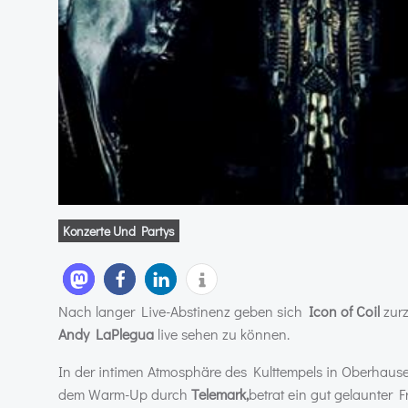
Konzerte Und Partys
Nach langer Live-Abstinenz geben sich
Icon of Coil
zurz
Andy LaPlegua
live sehen zu können.
In der intimen Atmosphäre des Kulttempels in Oberhaus
dem Warm-Up durch
Telemark,
betrat ein gut gelaunter