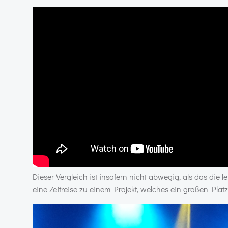
Dieser Vergleich ist insofern nicht abwegig, als das die
eine Zeitreise zu einem Projekt, welches ein großen Pla