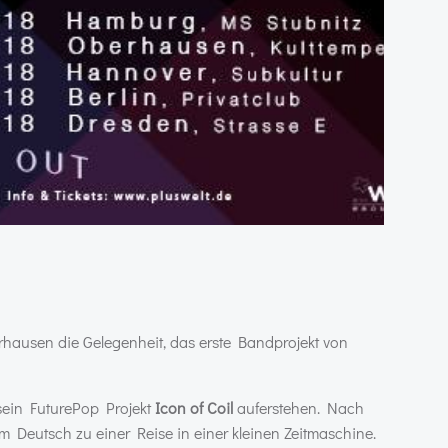
erhausen die Gelegenheit, das erste Bandprojekt von
sein FuturePop Projekt
Icon of Coil
auferstehen. Nach
 Deutsch zu einer Reise in einer kleinen Zeitmaschine.