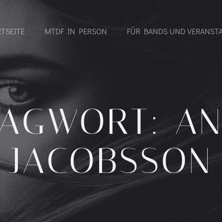
RTSEITE
MTDF IN PERSON
FÜR BANDS UND VERANST
LAGWORT:
AN
JACOBSSON