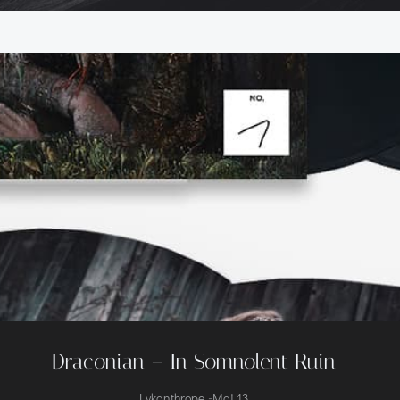
Draconian – In Somnolent Ruin
-
Lykanthrope
Mai 13