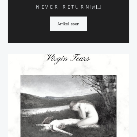
N E V E R | R E T U R N ist […]
Artikel lesen