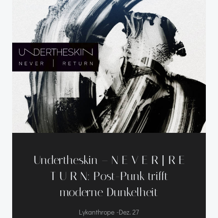
Undertheskin – N E V E R | R E
T U R N: Post-Punk trifft
moderne Dunkelheit
-
Lykanthrope
Dez. 27