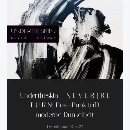
Undertheskin – N E V E R | R E
T U R N: Post-Punk trifft
moderne Dunkelheit
-
Lykanthrope
Dez. 27